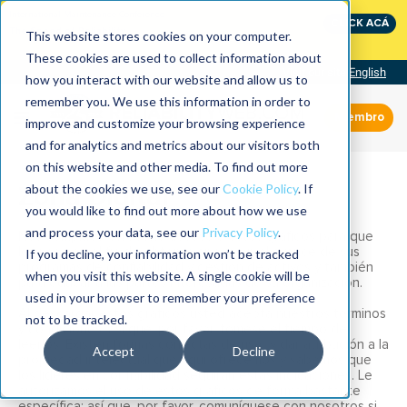
International Maintenance Conference:
CLICK ACÁ
The Speed of Reliability
This website stores cookies on your computer.
These cookies are used to collect information about
Visit our site
English
how you interact with our website and allow us to
remember you. We use this information in order to
Miembro
improve and customize your browsing experience
and for analytics and metrics about our visitors both
on this website and other media. To find out more
Zona Digital
about the cookies we use, see our
Cookie Policy
. If
you would like to find out more about how we use
and process your data, see our
Privacy Policy
.
Nos complace ofrecerle acceso a estos gráficos para que
los use con el fin de obtener apoyo en el avance de sus
If you decline, your information won’t be tracked
programas de confiabilidad y gestión de activos y también
when you visit this website. A single cookie will be
para educar a las partes interesadas de su organización.
used in your browser to remember your preference
Al descargar estos gráficos usted acepta nuestros términos
not to be tracked.
y condiciones, así que, por favor, tómese el tiempo de
leerlos. Existen formas correctas de usar y dar atribución a la
Accept
Decline
propiedad intelectual que aquí ofrecemos y sabemos que
los líderes en confiabilidad seguirán estas indicaciones. Le
autorizamos el uso de estos gráficos de forma bastante
específica; así que, por favor, comuníquese con nosotros si