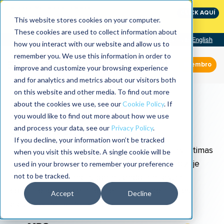
International Maintenance Conference:
CLICK AQUÍ
The Speed of Reliability
This website stores cookies on your computer.
These cookies are used to collect information about
Visit our site
English
how you interact with our website and allow us to
remember you. We use this information in order to
Miembro
improve and customize your browsing experience
and for analytics and metrics about our visitors both
on this website and other media. To find out more
Donde los profesionales de
about the cookies we use, see our
Cookie Policy
. If
Confiabilidad acuden por
you would like to find out more about how we use
and process your data, see our
Privacy Policy
.
conocimiento
If you decline, your information won’t be tracked
Le ofrecemos publicaciones completas y las últimas
when you visit this website. A single cookie will be
used in your browser to remember your preference
tendencias en la industria. cursos de aprendizaje
not to be tracked.
avanzado a distancia, permitiendo a nuestra
comunidad que se informen alcanzado niveles
Accept
Decline
elevados de performance.