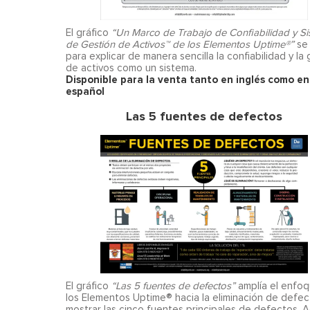
El gráfico
“Un Marco de Trabajo de Confiabilidad y S
de Gestión de Activos™ de los Elementos Uptime®”
se 
para explicar de manera sencilla la confiabilidad y la
de activos como un sistema.
Disponible para la venta tanto en inglés como en
español
Las 5 fuentes de defectos
El gráfico
“Las 5 fuentes de defectos”
amplía el enfo
los Elementos Uptime® hacia la eliminación de defec
mostrar las cinco fuentes principales de defectos. 