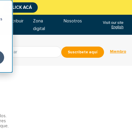
CLICK ACÁ
cs
Contribuir
Zona
Nosotros
Visit our site
English
digital
Miembro
Suscríbete aquí
los.
res
 que,