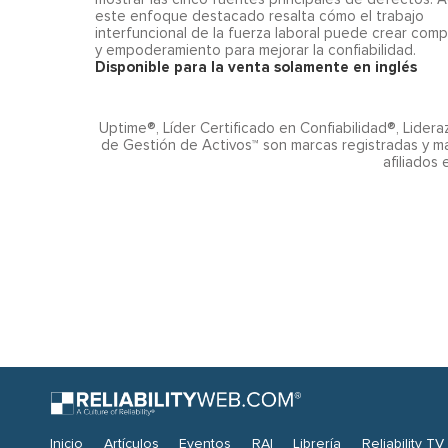
este enfoque destacado resalta cómo el trabajo
interfuncional de la fuerza laboral puede crear com
y empoderamiento para mejorar la confiabilidad.
Disponible para la venta solamente en inglés
Uptime®, Líder Certificado en Confiabilidad®, Lider
de Gestión de Activos™ son marcas registradas y ma
afiliados 
Inicio
Artículos
Eventos
RAI
Librería
Reliability TV