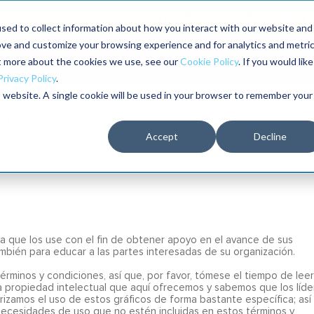
The Speed of Reliability
 Maintenance Conference:
sed to collect information about how you interact with our website and
ove and customize your browsing experience and for analytics and metri
The RELIABILITY Conference®
Talleres
Librería
ut more about the cookies we use, see our
Cookie Policy
. If you would like
2026
Privacy Policy
.
is website. A single cookie will be used in your browser to remember your
Accept
Decline
a que los use con el fin de obtener apoyo en el avance de sus
mbién para educar a las partes interesadas de su organización.
rminos y condiciones, así que, por favor, tómese el tiempo de leer
la propiedad intelectual que aquí ofrecemos y sabemos que los líde
orizamos el uso de estos gráficos de forma bastante específica; así
necesidades de uso que no estén incluidas en estos términos y