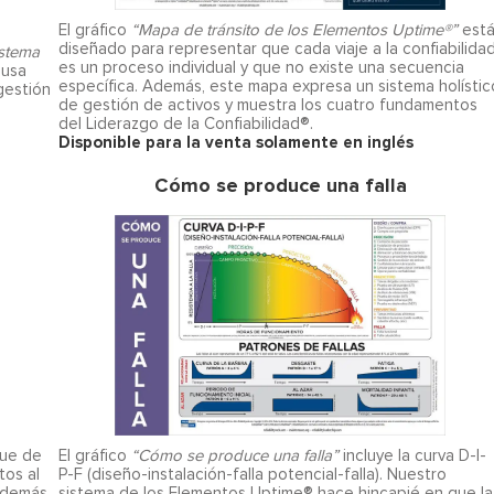
El gráfico
“Mapa de tránsito de los Elementos Uptime®”
est
diseñado para representar que cada viaje a la confiabilida
istema
es un proceso individual y que no existe una secuencia
usa
específica. Además, este mapa expresa un sistema holístic
 gestión
de gestión de activos y muestra los cuatro fundamentos
del Liderazgo de la Confiabilidad®.
Disponible para la venta solamente en inglés
Cómo se produce una falla
que de
El gráfico
“Cómo se produce una falla”
incluye la curva D-I-
tos al
P-F (diseño-instalación-falla potencial-falla). Nuestro
Además,
sistema de los Elementos Uptime® hace hincapié en que la