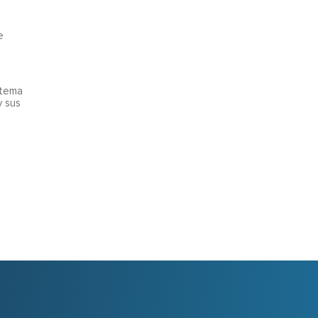
e
stema
y sus