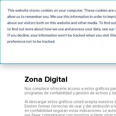
International
This website stores cookies on your computer. These cookies are u
allow us to remember you. We use this information in order to impr
MaximoWorld
International Maintenance Conference
about our visitors both on this website and other media. To find o
2026
2025
to find out more about how we use and process your data, see our
If you decline, your information won’t be tracked when you visit th
preference not to be tracked.
Zona Digital
Nos complace ofrecerle acceso a estos gráficos par
programas de confiabilidad y gestión de activos y ta
Al descargar estos gráficos usted acepta nuestros té
Existen formas correctas de usar y dar atribución a 
en confiabilidad seguirán estas indicaciones. Le aut
por favor, comuníquese con nosotros si tiene otras 