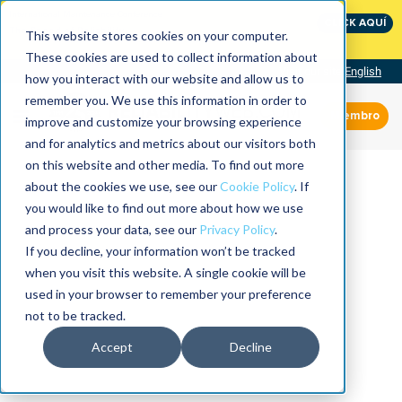
International Maintenance Conference:
CLICK AQUÍ
The Speed of Reliability
This website stores cookies on your computer.
These cookies are used to collect information about
Visit our site
English
how you interact with our website and allow us to
remember you. We use this information in order to
Miembro
improve and customize your browsing experience
and for analytics and metrics about our visitors both
on this website and other media. To find out more
about the cookies we use, see our
Cookie Policy
. If
you would like to find out more about how we use
and process your data, see our
Privacy Policy
.
If you decline, your information won’t be tracked
when you visit this website. A single cookie will be
used in your browser to remember your preference
not to be tracked.
Accept
Decline