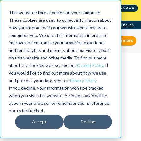
International Maintenance Conference:
CLICK AQUÍ
The Speed of Reliability
This website stores cookies on your computer.
These cookies are used to collect information about
Visit our site
English
how you interact with our website and allow us to
remember you. We use this information in order to
Miembro
improve and customize your browsing experience
and for analytics and metrics about our visitors both
on this website and other media. To find out more
about the cookies we use, see our
Cookie Policy
. If
you would like to find out more about how we use
and process your data, see our
Privacy Policy
.
If you decline, your information won’t be tracked
when you visit this website. A single cookie will be
used in your browser to remember your preference
not to be tracked.
Accept
Decline