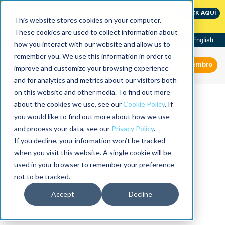
International Maintenance Conference:
CLICK AQUÍ
The Speed of Reliability
This website stores cookies on your computer.
These cookies are used to collect information about
Visit our site
English
how you interact with our website and allow us to
remember you. We use this information in order to
Miembro
improve and customize your browsing experience
and for analytics and metrics about our visitors both
on this website and other media. To find out more
about the cookies we use, see our
Cookie Policy
. If
you would like to find out more about how we use
and process your data, see our
Privacy Policy
.
If you decline, your information won’t be tracked
when you visit this website. A single cookie will be
used in your browser to remember your preference
not to be tracked.
Accept
Decline