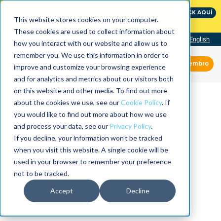
International Maintenance Conference:
CLICK AQUÍ
The Speed of Reliability
This website stores cookies on your computer.
These cookies are used to collect information about
Visit our site
English
how you interact with our website and allow us to
remember you. We use this information in order to
Miembro
improve and customize your browsing experience
and for analytics and metrics about our visitors both
on this website and other media. To find out more
about the cookies we use, see our
Cookie Policy
. If
you would like to find out more about how we use
and process your data, see our
Privacy Policy
.
If you decline, your information won’t be tracked
when you visit this website. A single cookie will be
used in your browser to remember your preference
not to be tracked.
Accept
Decline