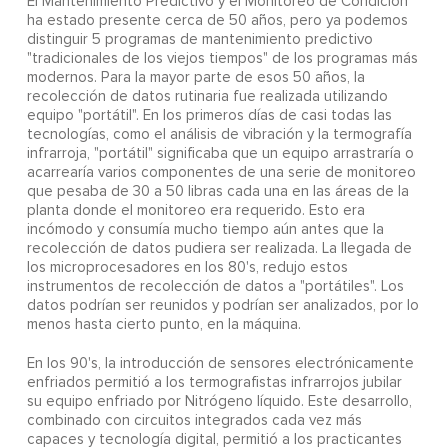
El Mantenimiento Predictivo y el Monitoreo de Condición
ha estado presente cerca de 50 años, pero ya podemos
distinguir 5 programas de mantenimiento predictivo
"tradicionales de los viejos tiempos" de los programas más
modernos. Para la mayor parte de esos 50 años, la
recolección de datos rutinaria fue realizada utilizando
equipo "portátil". En los primeros días de casi todas las
tecnologías, como el análisis de vibración y la termografía
infrarroja, "portátil" significaba que un equipo arrastraría o
acarrearía varios componentes de una serie de monitoreo
que pesaba de 30 a 50 libras cada una en las áreas de la
planta donde el monitoreo era requerido. Esto era
incómodo y consumía mucho tiempo aún antes que la
recolección de datos pudiera ser realizada. La llegada de
los microprocesadores en los 80's, redujo estos
instrumentos de recolección de datos a "portátiles". Los
datos podrían ser reunidos y podrían ser analizados, por lo
menos hasta cierto punto, en la máquina.
En los 90's, la introducción de sensores electrónicamente
enfriados permitió a los termografistas infrarrojos jubilar
su equipo enfriado por Nitrógeno líquido. Este desarrollo,
combinado con circuitos integrados cada vez más
capaces y tecnología digital, permitió a los practicantes