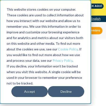
International Maintenance Conference:
CLICK AQUÍ
The Speed of Reliability
This website stores cookies on your computer.
These cookies are used to collect information about
Visit our site
English
how you interact with our website and allow us to
remember you. We use this information in order to
Miembro
improve and customize your browsing experience
and for analytics and metrics about our visitors both
on this website and other media. To find out more
about the cookies we use, see our
Cookie Policy
. If
you would like to find out more about how we use
and process your data, see our
Privacy Policy
.
If you decline, your information won’t be tracked
when you visit this website. A single cookie will be
used in your browser to remember your preference
not to be tracked.
Accept
Decline