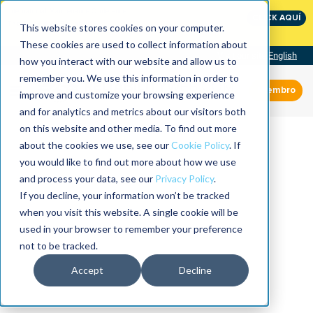
International Maintenance Conference:
CLICK AQUÍ
The Speed of Reliability
This website stores cookies on your computer.
These cookies are used to collect information about
Visit our site
English
how you interact with our website and allow us to
remember you. We use this information in order to
Miembro
improve and customize your browsing experience
and for analytics and metrics about our visitors both
on this website and other media. To find out more
about the cookies we use, see our
Cookie Policy
. If
you would like to find out more about how we use
and process your data, see our
Privacy Policy
.
If you decline, your information won’t be tracked
when you visit this website. A single cookie will be
used in your browser to remember your preference
not to be tracked.
Accept
Decline