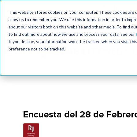
International
This website stores cookies on your computer. These cookies are u
allow us to remember you. We use this information in order to impr
MaximoWorld
International Maintenance Conference
about our visitors both on this website and other media. To find o
2026
2025
to find out more about how we use and process your data, see our
If you decline, your information won’t be tracked when you visit th
preference not to be tracked.
Encuesta del 28 de Febrero