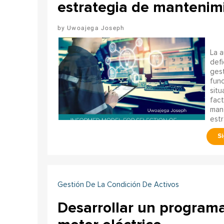
estrategia de mantenim
Uwoajega Joseph
La 
defi
gest
func
situ
fact
mant
estr
Gestión De La Condición De Activos
Desarrollar un programa