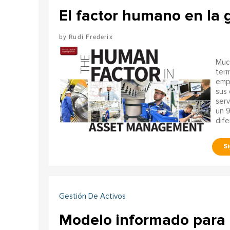
El factor humano en la 
Rudi Frederix
Much
term
empr
sus 
serv
un 9
dife
Gestión De Activos
Modelo informado para l