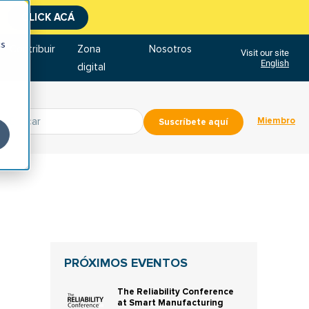
CLICK ACÁ
cs
Contribuir
Zona
Nosotros
Visit our site
English
digital
Miembro
Suscríbete aquí
PRÓXIMOS EVENTOS
The Reliability Conference
at Smart Manufacturing