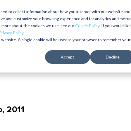
The Speed of Reliability
 Maintenance Conference:
sed to collect information about how you interact with our website and
ove and customize your browsing experience and for analytics and metri
The RELIABILITY Conference®
Talleres
Librería
ut more about the cookies we use, see our
Cookie Policy
. If you would like
2026
Privacy Policy
.
is website. A single cookie will be used in your browser to remember your
Accept
Decline
, 2011