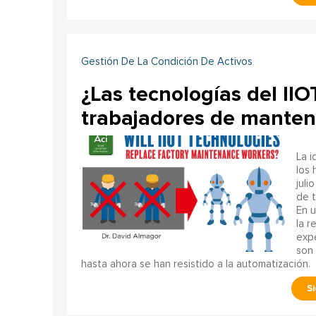
Gestión De La Condición De Activos
¿Las tecnologías del II
trabajadores de manteni
La i
los
juli
de t
En u
la r
expe
son 
hasta ahora se han resistido a la automatización.