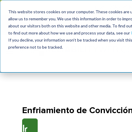
International
This website stores cookies on your computer. These cookies are u
allow us to remember you. We use this information in order to impr
MaximoWorld
International Maintenance Conference
about our visitors both on this website and other media. To find o
2026
2025
to find out more about how we use and process your data, see our
If you decline, your information won’t be tracked when you visit th
preference not to be tracked.
Enfriamiento de Convicció