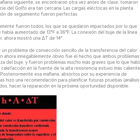
a mañana siguiente, se encontraron otra vez antes de clase, tomaron
ficie del Golfo era tan cercana. Las cargas eléctricas en la planta
ción de seguimiento fueron perfectas.
ramente fueron todos, los que se quedaron impactados por lo que
uje había aumentado de 13°F a 36°F. La conexión del buje de la línea
or, ahora mostró una ΔT de 14°.
 un problema de convección sencillo de la transferencia del calor 
bién ahora innegablemente obvio fue el hecho que ambos problemas
eza del buje, y fueron problemas mucho más graves que lo que habí
 calefacción en la fuente de la alta resistencia estuvo más calient
. Posteriormente esa mañana, absortos por su experiencia de
as hizo una recomendación para planificar futuras pruebas (análisis
dos, hacer la reparación en la próxima oportunidad disponible.