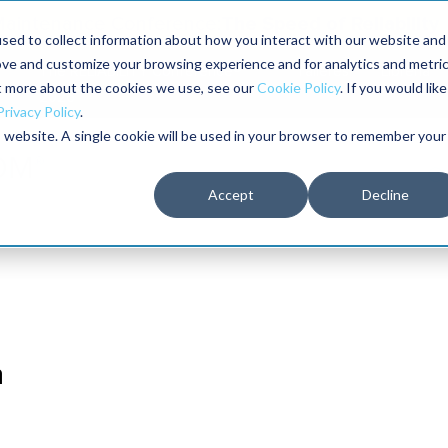
The Speed of Reliability
 Maintenance Conference:
sed to collect information about how you interact with our website and
ove and customize your browsing experience and for analytics and metri
The RELIABILITY Conference®
Talleres
Librería
ut more about the cookies we use, see our
Cookie Policy
. If you would like
2026
Privacy Policy
.
is website. A single cookie will be used in your browser to remember your
Accept
Decline
n