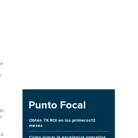
ue
o
Punto Focal
de
o
Obtén 7X ROI en los primeros12
meses
ca
Cómo lograr la excelencia operativa