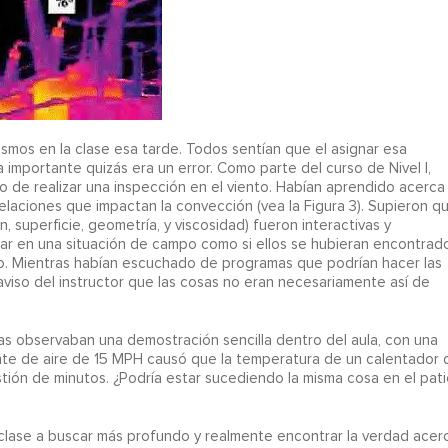
mos en la clase esa tarde. Todos sentían que el asignar esa
 importante quizás era un error. Como parte del curso de Nivel I,
 de realizar una inspección en el viento. Habían aprendido acerca
elaciones que impactan la convección (vea la Figura 3). Supieron q
, superficie, geometría, y viscosidad) fueron interactivas y
icar en una situación de campo como si ellos se hubieran encontrad
zarlo. Mientras habían escuchado de programas que podrían hacer las
 aviso del instructor que las cosas no eran necesariamente así de
as observaban una demostración sencilla dentro del aula, con una
ente de aire de 15 MPH causó que la temperatura de un calentador 
ión de minutos. ¿Podría estar sucediendo la misma cosa en el pati
 la clase a buscar más profundo y realmente encontrar la verdad acer