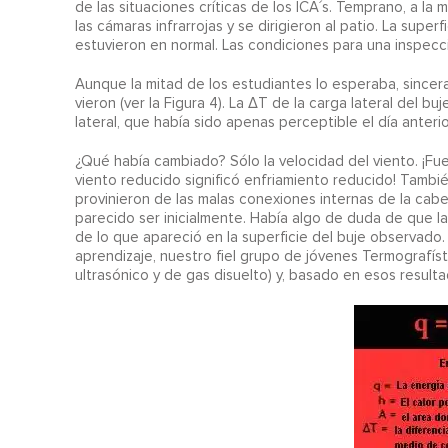
de las situaciones críticas de los ICA´s. Temprano, a l
las cámaras infrarrojas y se dirigieron al patio. La super
estuvieron en normal. Las condiciones para una inspec
Aunque la mitad de los estudiantes lo esperaba, since
vieron (ver la Figura 4). La ΔT de la carga lateral del b
lateral, que había sido apenas perceptible el día anteri
¿Qué había cambiado? Sólo la velocidad del viento. ¡Fue
viento reducido significó enfriamiento reducido! Tam
provinieron de las malas conexiones internas de la cab
parecido ser inicialmente. Había algo de duda de que la
de lo que apareció en la superficie del buje observado
aprendizaje, nuestro fiel grupo de jóvenes Termografíst
ultrasónico y de gas disuelto) y, basado en esos resulta