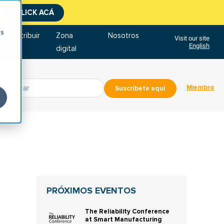
CLICK ACÁ
cs
Contribuir
Zona
Nosotros
Visit our site
English
digital
Miembro
Suscríbete aquí
PRÓXIMOS EVENTOS
The Reliability Conference
at Smart Manufacturing