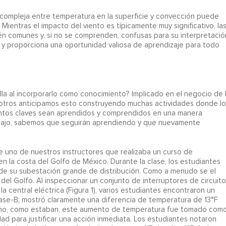
compleja entre temperatura en la superficie y convección puede
Mientras el impacto del viento es típicamente muy significativo, la
n comunes y, si no se comprenden, confusas para su interpretació
í y proporciona una oportunidad valiosa de aprendizaje para todo
a al incorporarlo como conocimiento? Implicado en el negocio de 
osotros anticipamos esto construyendo muchas actividades donde lo
puntos claves sean aprendidos y comprendidos en una manera
rabajo, sabemos que seguirán aprendiendo y que nuevamente
 uno de nuestros instructores que realizaba un curso de
en la costa del Golfo de México. Durante la clase, los estudiantes
 de su subestación grande de distribución. Como a menudo se el
del Golfo. Al inspeccionar un conjunto de interruptores de circuito
 la central eléctrica (Figura 1), varios estudiantes encontraron un
a fase-B; mostró claramente una diferencia de temperatura de 13°F
áximo, como estaban, este aumento de temperatura fue tomado com
ad para justificar una acción inmediata. Los estudiantes notaron