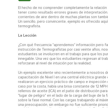
El hecho de no comprender completamente la relación 
tener como resultado errores graves de interpretación. 
corrientes de aire dentro de muchas plantas son tambié
Un sencillo, pero convincente, ejemplo es ofrecido aqu
termografista.
La Lección
¿Con qué frecuencia "aprendemos" información pero fall
instrucción de Termografístas por casi veinte años, n
estudiantes se involucren en el trabajo para que los 
innegable. Una vez que los estudiantes regresan al t
reforzaran al nivel de intuición por la realidad.
Un ejemplo excelente vino recientemente a nosotros de
capacitación de Nivel I en una central eléctrica grande 
realizaron un ejercicio práctico de campo e inspección
caso por la costa, había una brisa constante de 12 MPH 
rellenos de aceite (ICA) en el patio de distribución para
"lugar de peligro" en el lado de la carga del buje de l
sobre la fase normal. Con las cargas trabajando al m
una preocupación, sin embargo no fue suficiente priorid