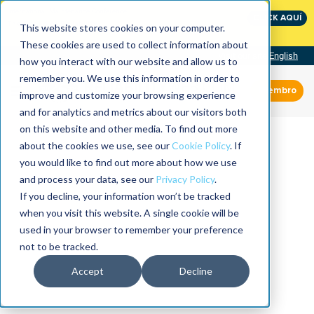
International Maintenance Conference:
CLICK AQUÍ
The Speed of Reliability
This website stores cookies on your computer.
These cookies are used to collect information about
Visit our site
English
how you interact with our website and allow us to
remember you. We use this information in order to
Miembro
improve and customize your browsing experience
and for analytics and metrics about our visitors both
on this website and other media. To find out more
about the cookies we use, see our
Cookie Policy
. If
you would like to find out more about how we use
and process your data, see our
Privacy Policy
.
If you decline, your information won’t be tracked
when you visit this website. A single cookie will be
used in your browser to remember your preference
not to be tracked.
Accept
Decline