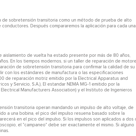
ón de sobretensión transitoria como un método de prueba de alto
ntre conductores. Después compararemos la aplicación para cada una
e aislamiento de vuelta ha estado presente por más de 80 años,
años. En los tiempos modernos, si un taller de reparación de motor
aración de sobretensión transitoria para confirmar la calidad de su
lir con los estándares de manufactura o las especificaciones
00 de reparación motriz emitido por la Electrical Apparatus and
ricos y Servicio, S.A.), El estandar NEMA MG-1 emitido por la
Electrical Manufacturers Association) y el Instituto de Ingenieros
sión transitoria operan mandando un impulso de alto voltaje, de
ido a una bobina, el pico del impulso resuena basado sobre la
ecerá en el pico del impulso. Si los impulsos son aplicados a dos 
ciloscopio, el "campaneo" debe ser exactamente el mismo. Si alguno
inas.