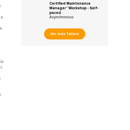
Certified Maintenance
r
Manager™ Workshop - Self-
paced
ra
Asynchronous
a
Ver más Tallers
ía
as
a
n