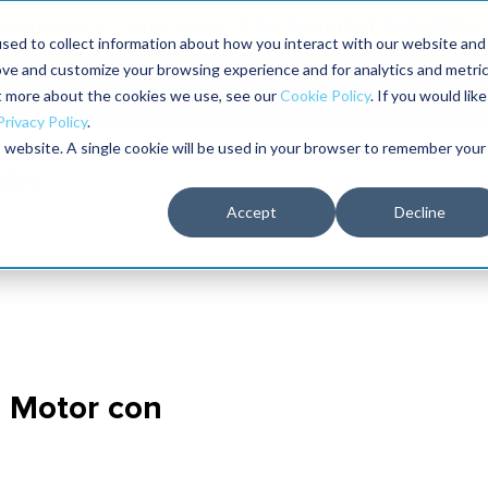
The Speed of Reliability
 Maintenance Conference:
sed to collect information about how you interact with our website and
ove and customize your browsing experience and for analytics and metri
The RELIABILITY Conference®
Talleres
Librería
ut more about the cookies we use, see our
Cookie Policy
. If you would like
2026
Privacy Policy
.
is website. A single cookie will be used in your browser to remember your
Accept
Decline
l Motor con