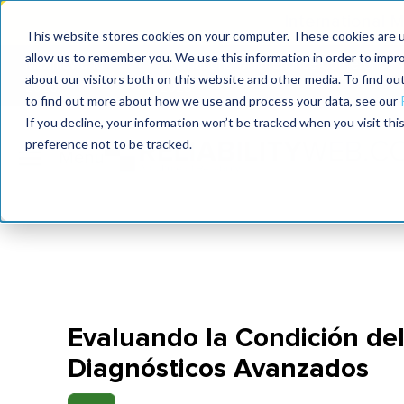
International
This website stores cookies on your computer. These cookies are u
allow us to remember you. We use this information in order to impr
MaximoWorld
International Maintenance Conference
about our visitors both on this website and other media. To find o
2026
2025
to find out more about how we use and process your data, see our
If you decline, your information won’t be tracked when you visit th
preference not to be tracked.
Evaluando la Condición de
Diagnósticos Avanzados