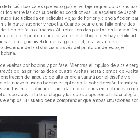
definición básica es que esto guía el voltaje requerido para ioniza
éctrico entre las dos superficies conductivas. La escalera de Jacob
udo fue utilizada en películas viejas de horror y ciencia ficción pa
 a la parte superior y repetía. Cuándo ocurre una falla entre dos
l tipo de falla o fracaso. Al tratar con dos puntos en la atmósfer
aje debajo del punto donde un arco sería dibujado. Si hay debilidad
onar con algún nivel de descarga parcial, o tal vez no e ir
do depende de la distancia a través del punto de defecto, el
 bobina.
 vueltas por bobina y por fase. Mientras el impulso de alta energ
través de las primeras dos a cuatro vueltas hasta cientos de vuelt
netración del impulso de alta energía variará por el diseño y el
e a la nueva o usada bobina es aplicado, la sobretensión transitori
as vueltas en el bobinado. Tanto las condiciones encontradas como
ellos que apoyan la tecnología y los que se oponen a la tecnología
s ejemplos. El usuario debe comprender que ambas situaciones so