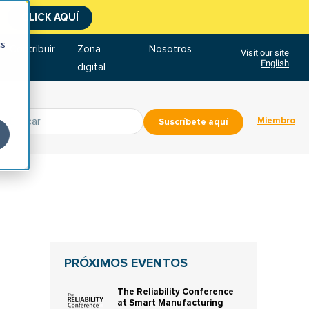
CLICK AQUÍ
cs
Contribuir
Zona
Nosotros
Visit our site
English
digital
Miembro
Suscríbete aquí
PRÓXIMOS EVENTOS
The Reliability Conference
at Smart Manufacturing