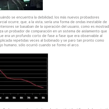
uándo se encuentra la debilidad, los más nuevos probadores
ial ocurre, que, a la vista, sería una forma de ondas inestable de
nteriores se basaban de la operación del usuario, como es mostra
iliza un probador de comparación en un sistema de aislamiento que
que era un profundo corto de fase a fase que era observable al
 aplicada repetidas veces al bobinado y se paro tan pronto como
ojo humano, sólo ocurrió cuando se formo el arco.