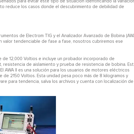
eñados para evitar este tipo de situación identificando la variació
sto reduce los casos donde el descubrimiento de debilidad de
nstrumentos de Electrom TIG y el Analizador Avanzado de Bobina (A
un valor tendenciable de fase a fase, nosotros cubriremos ese
te de 12,000 Voltios e incluye un probador incorporado de
, resistencia de aislamiento y prueba de resistencia de bobina. Est
El AWA II es una solución para los usuarios de motores eléctricos
e de 2150 Voltios. Esta unidad pesa poco más de 8 kilogramos y
re para tendencia, salva los archivos y cuenta con localización de