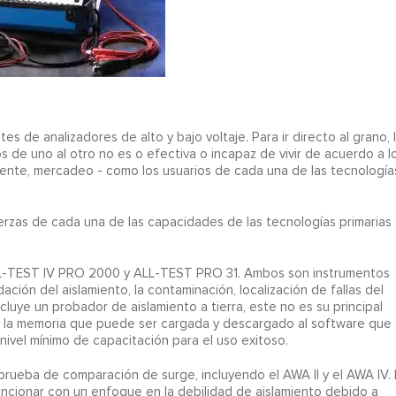
es de analizadores de alto y bajo voltaje. Para ir directo al grano, 
 de uno al otro no es o efectiva o incapaz de vivir de acuerdo a l
mente, mercadeo - como los usuarios de cada una de las tecnología
rzas de cada una de las capacidades de las tecnologías primarias
ALL-TEST IV PRO 2000 y ALL-TEST PRO 31. Ambos son instrumentos
ión del aislamiento, la contaminación, localización de fallas del
luye un probador de aislamiento a tierra, este no es su principal
n la memoria que puede ser cargada y descargado al software que
nivel mínimo de capacitación para el uso exitoso.
prueba de comparación de surge, incluyendo el AWA II y el AWA IV. 
cionar con un enfoque en la debilidad de aislamiento debido a