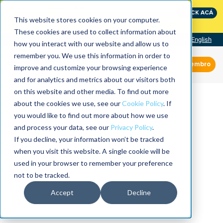
International Maintenance Conference:
CLICK ACÁ
The Speed of Reliability
This website stores cookies on your computer.
These cookies are used to collect information about
Visit our site
English
how you interact with our website and allow us to
remember you. We use this information in order to
Miembro
improve and customize your browsing experience
and for analytics and metrics about our visitors both
on this website and other media. To find out more
about the cookies we use, see our
Cookie Policy
. If
you would like to find out more about how we use
and process your data, see our
Privacy Policy
.
If you decline, your information won’t be tracked
when you visit this website. A single cookie will be
used in your browser to remember your preference
not to be tracked.
Accept
Decline