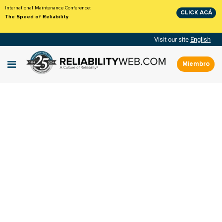
International Maintenance Conference:
CLICK ACÁ
The Speed of Reliability
Visit our site
English
Miembro