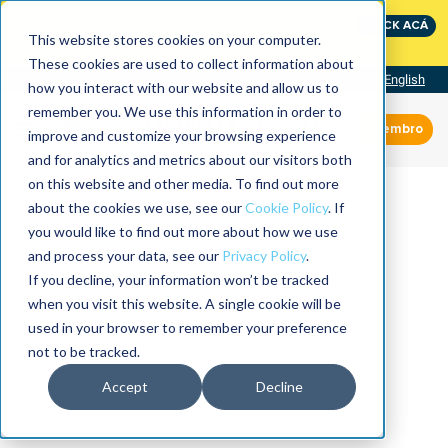
International Maintenance Conference:
CLICK ACÁ
The Speed of Reliability
This website stores cookies on your computer.
These cookies are used to collect information about
Visit our site
English
how you interact with our website and allow us to
remember you. We use this information in order to
Miembro
improve and customize your browsing experience
and for analytics and metrics about our visitors both
on this website and other media. To find out more
about the cookies we use, see our
Cookie Policy
. If
you would like to find out more about how we use
and process your data, see our
Privacy Policy
.
If you decline, your information won’t be tracked
when you visit this website. A single cookie will be
used in your browser to remember your preference
not to be tracked.
Accept
Decline