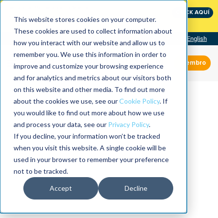
International Maintenance Conference:
CLICK AQUÍ
The Speed of Reliability
This website stores cookies on your computer.
These cookies are used to collect information about
Visit our site
English
how you interact with our website and allow us to
remember you. We use this information in order to
Miembro
improve and customize your browsing experience
and for analytics and metrics about our visitors both
on this website and other media. To find out more
about the cookies we use, see our
Cookie Policy
. If
you would like to find out more about how we use
and process your data, see our
Privacy Policy
.
If you decline, your information won’t be tracked
when you visit this website. A single cookie will be
used in your browser to remember your preference
not to be tracked.
Accept
Decline