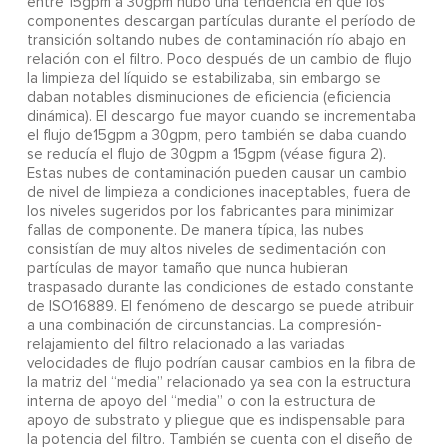
entre 15gpm a 30gpm hubo una tendencia en que los
componentes descargan partículas durante el período de
transición soltando nubes de contaminación río abajo en
relación con el filtro. Poco después de un cambio de flujo
la limpieza del líquido se estabilizaba, sin embargo se
daban notables disminuciones de eficiencia (eficiencia
dinámica). El descargo fue mayor cuando se incrementaba
el flujo de15gpm a 30gpm, pero también se daba cuando
se reducía el flujo de 30gpm a 15gpm (véase figura 2).
Estas nubes de contaminación pueden causar un cambio
de nivel de limpieza a condiciones inaceptables, fuera de
los niveles sugeridos por los fabricantes para minimizar
fallas de componente. De manera típica, las nubes
consistían de muy altos niveles de sedimentación con
partículas de mayor tamaño que nunca hubieran
traspasado durante las condiciones de estado constante
de ISO16889. El fenómeno de descargo se puede atribuir
a una combinación de circunstancias. La compresión-
relajamiento del filtro relacionado a las variadas
velocidades de flujo podrían causar cambios en la fibra de
la matriz del “media” relacionado ya sea con la estructura
interna de apoyo del “media” o con la estructura de
apoyo de substrato y pliegue que es indispensable para
la potencia del filtro. También se cuenta con el diseño de