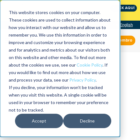
International Maintenance Conference:
CLICK AQUÍ
The Speed of Reliability
This website stores cookies on your computer.
These cookies are used to collect information about
Visit our site
English
how you interact with our website and allow us to
remember you. We use this information in order to
Miembro
improve and customize your browsing experience
and for analytics and metrics about our visitors both
on this website and other media. To find out more
about the cookies we use, see our
Cookie Policy
. If
you would like to find out more about how we use
and process your data, see our
Privacy Policy
.
If you decline, your information won’t be tracked
when you visit this website. A single cookie will be
used in your browser to remember your preference
not to be tracked.
Accept
Decline