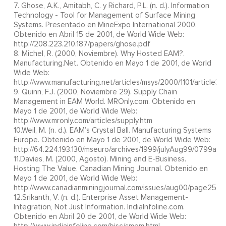
7. Ghose, A.K., Amitabh, C. y Richard, P.L. (n. d.). Information
Technology - Tool for Management of Surface Mining
Systems. Presentado en MineExpo International 2000.
Obtenido en Abril 15 de 2001, de World Wide Web:
http://208.223.210.187/papers/ghose.pdf
8. Michel, R. (2000, Noviembre). Why Hosted EAM?.
Manufacturing.Net. Obtenido en Mayo 1 de 2001, de World
Wide Web:
http://www.manufacturing.net/articles/msys/2000/1101/article3.h
9. Quinn, F.J. (2000, Noviembre 29). Supply Chain
Management in EAM World. MROnly.com. Obtenido en
Mayo 1 de 2001, de World Wide Web:
http://www.mronly.com/articles/supply.htm
10.Weil, M. (n. d.). EAM’s Crystal Ball. Manufacturing Systems
Europe. Obtenido en Mayo 1 de 2001, de World Wide Web:
http://64.224.193.130/mseuro/archives/1999/julyAug99/0799arc1
11.Davies, M. (2000, Agosto). Mining and E-Business.
Hosting The Value. Canadian Mining Journal. Obtenido en
Mayo 1 de 2001, de World Wide Web:
http://www.canadianminingjournal.com/issues/aug00/page25.a
12.Srikanth, V. (n. d.). Enterprise Asset Management-
Integration, Not Just Information. IndiaInfoline.com.
Obtenido en Abril 20 de 2001, de World Wide Web: