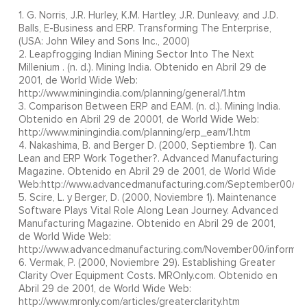
1. G. Norris, J.R. Hurley, K.M. Hartley, J.R. Dunleavy, and J.D.
Balls, E-Business and ERP. Transforming The Enterprise,
(USA: John Wiley and Sons Inc., 2000)
2. Leapfrogging Indian Mining Sector Into The Next
Millenium . (n. d.). Mining India. Obtenido en Abril 29 de
2001, de World Wide Web:
http://www.miningindia.com/planning/general/1.htm
3. Comparison Between ERP and EAM. (n. d.). Mining India.
Obtenido en Abril 29 de 20001, de World Wide Web:
http://www.miningindia.com/planning/erp_eam/1.htm
4. Nakashima, B. and Berger D. (2000, Septiembre 1). Can
Lean and ERP Work Together?. Advanced Manufacturing
Magazine. Obtenido en Abril 29 de 2001, de World Wide
Web:http://www.advancedmanufacturing.com/September00/inf
5. Scire, L. y Berger, D. (2000, Noviembre 1). Maintenance
Software Plays Vital Role Along Lean Journey. Advanced
Manufacturing Magazine. Obtenido en Abril 29 de 2001,
de World Wide Web:
http://www.advancedmanufacturing.com/November00/informat
6. Vermak, P. (2000, Noviembre 29). Establishing Greater
Clarity Over Equipment Costs. MROnly.com. Obtenido en
Abril 29 de 2001, de World Wide Web:
http://www.mronly.com/articles/greaterclarity.htm