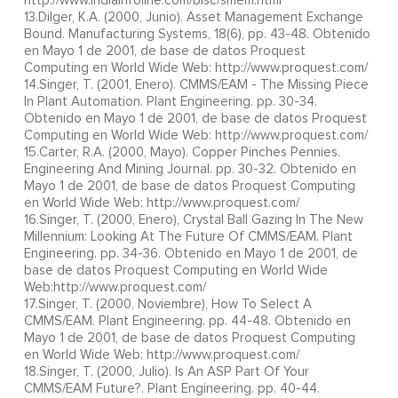
http://www.indiainfoline.com/bisc/smem.html
13.Dilger, K.A. (2000, Junio). Asset Management Exchange
Bound. Manufacturing Systems, 18(6), pp. 43-48. Obtenido
en Mayo 1 de 2001, de base de datos Proquest
Computing en World Wide Web: http://www.proquest.com/
14.Singer, T. (2001, Enero). CMMS/EAM - The Missing Piece
In Plant Automation. Plant Engineering. pp. 30-34.
Obtenido en Mayo 1 de 2001, de base de datos Proquest
Computing en World Wide Web: http://www.proquest.com/
15.Carter, R.A. (2000, Mayo). Copper Pinches Pennies.
Engineering And Mining Journal. pp. 30-32. Obtenido en
Mayo 1 de 2001, de base de datos Proquest Computing
en World Wide Web: http://www.proquest.com/
16.Singer, T. (2000, Enero), Crystal Ball Gazing In The New
Millennium: Looking At The Future Of CMMS/EAM. Plant
Engineering. pp. 34-36. Obtenido en Mayo 1 de 2001, de
base de datos Proquest Computing en World Wide
Web:http://www.proquest.com/
17.Singer, T. (2000, Noviembre), How To Select A
CMMS/EAM. Plant Engineering. pp. 44-48. Obtenido en
Mayo 1 de 2001, de base de datos Proquest Computing
en World Wide Web: http://www.proquest.com/
18.Singer, T. (2000, Julio). Is An ASP Part Of Your
CMMS/EAM Future?. Plant Engineering. pp. 40-44.