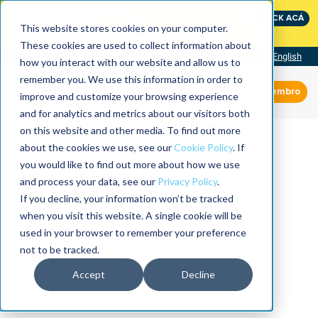
International Maintenance Conference:
CLICK ACÁ
The Speed of Reliability
This website stores cookies on your computer.
These cookies are used to collect information about
Visit our site
English
how you interact with our website and allow us to
remember you. We use this information in order to
Miembro
improve and customize your browsing experience
and for analytics and metrics about our visitors both
on this website and other media. To find out more
about the cookies we use, see our
Cookie Policy
. If
you would like to find out more about how we use
and process your data, see our
Privacy Policy
.
If you decline, your information won’t be tracked
when you visit this website. A single cookie will be
used in your browser to remember your preference
not to be tracked.
Accept
Decline