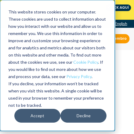
International Maintenance Conference:
CLICK AQUÍ
The Speed of Reliability
This website stores cookies on your computer.
These cookies are used to collect information about
Visit our site
English
how you interact with our website and allow us to
remember you. We use this information in order to
Miembro
improve and customize your browsing experience
and for analytics and metrics about our visitors both
on this website and other media. To find out more
about the cookies we use, see our
Cookie Policy
. If
you would like to find out more about how we use
and process your data, see our
Privacy Policy
.
If you decline, your information won’t be tracked
when you visit this website. A single cookie will be
used in your browser to remember your preference
not to be tracked.
Accept
Decline