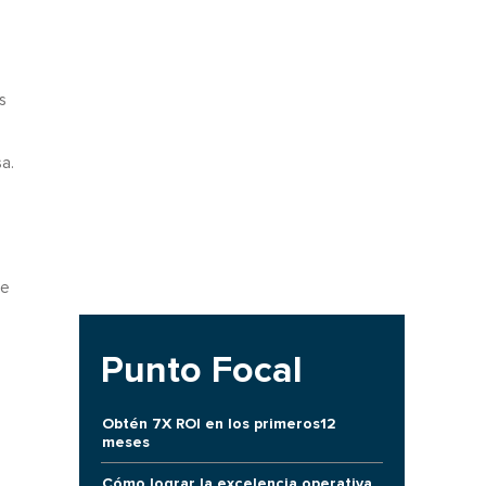
s
a.
ue
Punto Focal
Obtén 7X ROI en los primeros12
meses
Cómo lograr la excelencia operativa