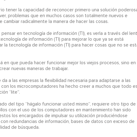
sario tener la capacidad de reconocer primero una solución poderos
olver, problemas que en muchos casos son totalmente nuevos e
e cambiar radicalmente la manera de hacer las cosas.
ensar en tecnología de información (TI), es verla a través del len
ecnología de información (TI) para mejorar lo que ya se está
r la tecnología de información (TI) para hacer cosas que no se est
stá en que pueda hacer funcionar mejor los viejos procesos, sino en
 crear nuevas maneras de trabajar.
e da a las empresas la flexibilidad necesaria para adaptarse a las
ad con los microcomputadores ha hecho creer a muchos que todo e
ón “lite”.
 del tipo “hágalo funcionar usted mismo”, requiere otro tipo de
ollos con el uso de los computadores en mantenimiento han sido
stos los encargados de impulsar su utilización produciéndose
s con redundancias de información, bases de datos con exceso de
bilidad de búsqueda.