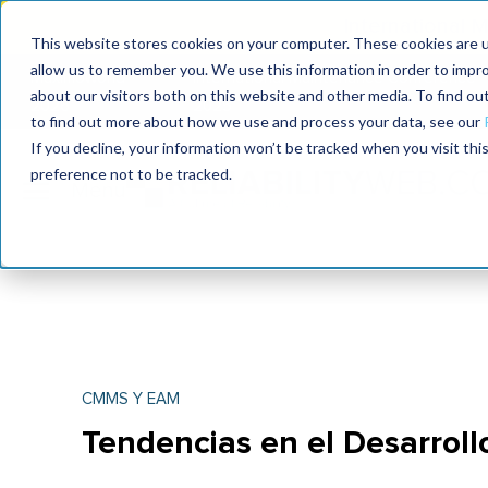
International
This website stores cookies on your computer. These cookies are u
allow us to remember you. We use this information in order to impr
MaximoWorld
International Maintenance Conference
about our visitors both on this website and other media. To find o
2026
2025
to find out more about how we use and process your data, see our
If you decline, your information won’t be tracked when you visit th
preference not to be tracked.
CMMS Y EAM
Tendencias en el Desarrol