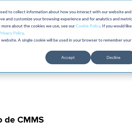
The Speed of Reliability
 Maintenance Conference:
sed to collect information about how you interact with our website and
ove and customize your browsing experience and for analytics and metri
The RELIABILITY Conference®
Talleres
Librería
ut more about the cookies we use, see our
Cookie Policy
. If you would like
2026
Privacy Policy
.
is website. A single cookie will be used in your browser to remember your
Accept
Decline
lo de CMMS