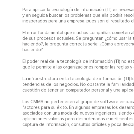
Para aplicar la tecnología de información (TI) es nece
y en seguida buscar los problemas que ella podría res
inesperados para una empresa, pues son el resultado d
El error fundamental que muchas compañías cometen al p
de sus procesos actuales. Se preguntan ¿cómo usar la t
haciendo?, la pregunta correcta sería: ¿Cómo aprovecha
haciendo?
El poder real de la tecnología de información (TI) no e
que le permite a las organizaciones romper las reglas y
La infraestructura en la tecnología de información (TI) l
tendencias de los negocios. No obstante la familiarid
cuestión de tener un computador personal y una aplicaci
Los CMMS no pertenecen al grupo de software empacado
factores para su éxito. En algunas empresas los desarr
asociados con una moda de nuevos ingenieros, siendo e
aplicaciones valiosas pero desordenadas e ineficiente
captura de información, consultas difíciles y poca flexi