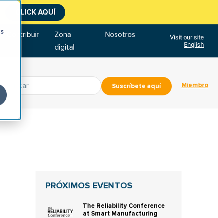
CLICK AQUÍ
cs
Contribuir
Zona
Nosotros
Visit our site
English
digital
Miembro
Suscríbete aquí
PRÓXIMOS EVENTOS
The Reliability Conference
at Smart Manufacturing