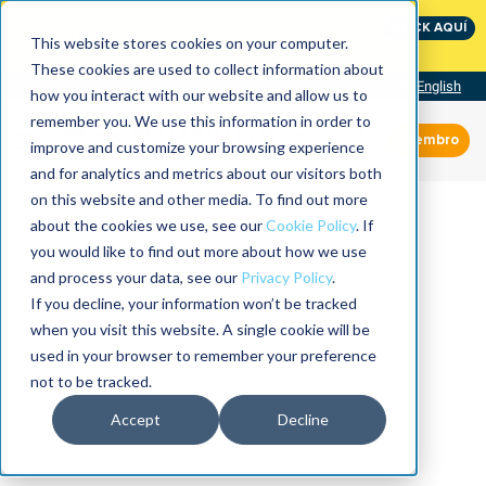
International Maintenance Conference:
CLICK AQUÍ
The Speed of Reliability
This website stores cookies on your computer.
These cookies are used to collect information about
Visit our site
English
how you interact with our website and allow us to
remember you. We use this information in order to
Miembro
improve and customize your browsing experience
and for analytics and metrics about our visitors both
on this website and other media. To find out more
about the cookies we use, see our
Cookie Policy
. If
you would like to find out more about how we use
and process your data, see our
Privacy Policy
.
If you decline, your information won’t be tracked
when you visit this website. A single cookie will be
used in your browser to remember your preference
not to be tracked.
Accept
Decline