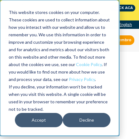
International Maintenance Conference:
CLICK ACÁ
The Speed of Reliability
This website stores cookies on your computer.
These cookies are used to collect information about
Visit our site
English
how you interact with our website and allow us to
remember you. We use this information in order to
Miembro
improve and customize your browsing experience
and for analytics and metrics about our visitors both
on this website and other media. To find out more
about the cookies we use, see our
Cookie Policy
. If
you would like to find out more about how we use
and process your data, see our
Privacy Policy
.
If you decline, your information won’t be tracked
when you visit this website. A single cookie will be
used in your browser to remember your preference
not to be tracked.
Accept
Decline