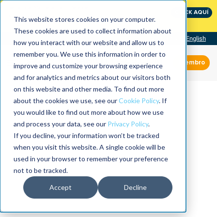
International Maintenance Conference:
CLICK AQUÍ
The Speed of Reliability
This website stores cookies on your computer.
These cookies are used to collect information about
Visit our site
English
how you interact with our website and allow us to
remember you. We use this information in order to
Miembro
improve and customize your browsing experience
and for analytics and metrics about our visitors both
on this website and other media. To find out more
about the cookies we use, see our
Cookie Policy
. If
you would like to find out more about how we use
and process your data, see our
Privacy Policy
.
If you decline, your information won’t be tracked
when you visit this website. A single cookie will be
used in your browser to remember your preference
not to be tracked.
Accept
Decline