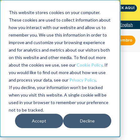
International Maintenance Conference:
CLICK AQUÍ
The Speed of Reliability
This website stores cookies on your computer.
These cookies are used to collect information about
Visit our site
English
how you interact with our website and allow us to
remember you. We use this information in order to
Miembro
improve and customize your browsing experience
and for analytics and metrics about our visitors both
on this website and other media. To find out more
about the cookies we use, see our
Cookie Policy
. If
you would like to find out more about how we use
and process your data, see our
Privacy Policy
.
If you decline, your information won’t be tracked
when you visit this website. A single cookie will be
used in your browser to remember your preference
not to be tracked.
Accept
Decline