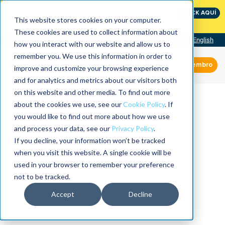
International Maintenance Conference:
CLICK AQUÍ
The Speed of Reliability
This website stores cookies on your computer.
These cookies are used to collect information about
Visit our site
English
how you interact with our website and allow us to
remember you. We use this information in order to
Miembro
improve and customize your browsing experience
and for analytics and metrics about our visitors both
on this website and other media. To find out more
about the cookies we use, see our
Cookie Policy
. If
you would like to find out more about how we use
and process your data, see our
Privacy Policy
.
If you decline, your information won’t be tracked
when you visit this website. A single cookie will be
used in your browser to remember your preference
not to be tracked.
Accept
Decline