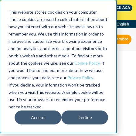
International Maintenance Conference:
CLICK ACÁ
The Speed of Reliability
This website stores cookies on your computer.
These cookies are used to collect information about
Visit our site
English
how you interact with our website and allow us to
remember you. We use this information in order to
Miembro
improve and customize your browsing experience
and for analytics and metrics about our visitors both
on this website and other media. To find out more
about the cookies we use, see our
Cookie Policy
. If
you would like to find out more about how we use
and process your data, see our
Privacy Policy
.
If you decline, your information won’t be tracked
when you visit this website. A single cookie will be
used in your browser to remember your preference
not to be tracked.
Accept
Decline