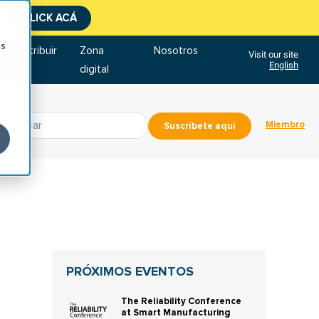
CLICK ACÁ
cs
Contribuir
Zona
Nosotros
Visit our site
English
digital
Miembro
Suscríbete aquí
PRÓXIMOS EVENTOS
The Reliability Conference
at Smart Manufacturing