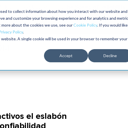
The Speed of Reliability
 Maintenance Conference:
sed to collect information about how you interact with our website and
ove and customize your browsing experience and for analytics and metri
The RELIABILITY Conference®
Talleres
Librería
ut more about the cookies we use, see our
Cookie Policy
. If you would like
2026
Privacy Policy
.
is website. A single cookie will be used in your browser to remember your
Accept
Decline
ctivos el eslabón
onfiabilidad