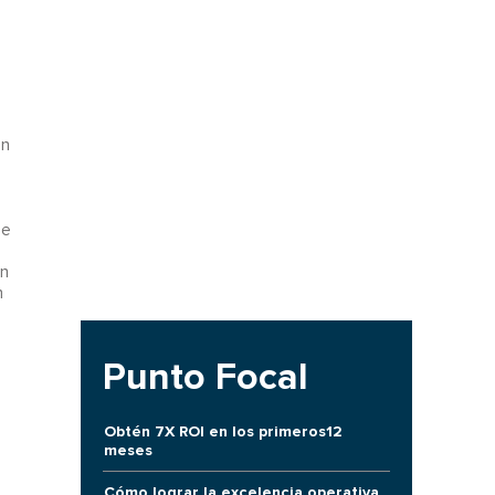
un
ue
ón
n
Punto Focal
Obtén 7X ROI en los primeros12
meses
Cómo lograr la excelencia operativa