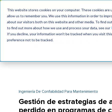
International
This website stores cookies on your computer. These cookies are u
allow us to remember you. We use this information in order to impr
MaximoWorld
International Maintenance Conference
about our visitors both on this website and other media. To find o
2026
2025
to find out more about how we use and process your data, see our
If you decline, your information won’t be tracked when you visit th
preference not to be tracked.
Ingeniería De Confiabilidad Para Mantenimiento
Gestión de estrategias de a
perdido en programas de c