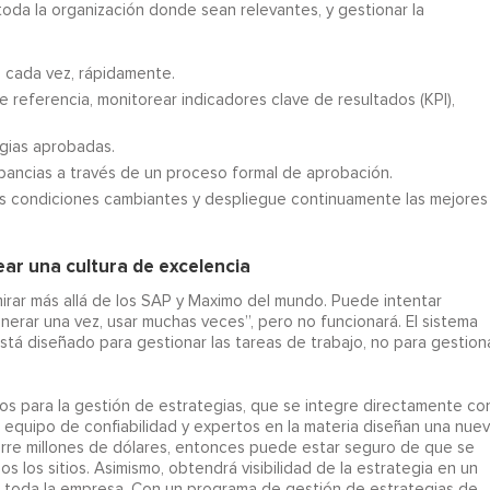
toda la organización donde sean relevantes, y gestionar la
, cada vez, rápidamente.
e referencia, monitorear indicadores clave de resultados (KPI),
egias aprobadas.
epancias a través de un proceso formal de aprobación.
s condiciones cambiantes y despliegue continuamente las mejores
ar una cultura de excelencia
mirar más allá de los SAP y Maximo del mundo. Puede intentar
nerar una vez, usar muchas veces”, pero no funcionará. El sistema
á diseñado para gestionar las tareas de trabajo, no para gestion
os para la gestión de estrategias, que se integre directamente co
u equipo de confiabilidad y expertos en la materia diseñan una nue
orre millones de dólares, entonces puede estar seguro de que se
s los sitios. Asimismo, obtendrá visibilidad de la estrategia en un
 en toda la empresa. Con un programa de gestión de estrategias de