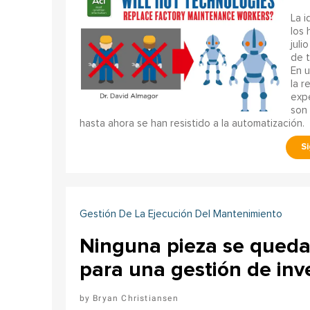
La i
los
juli
de t
En u
la r
expe
son 
hasta ahora se han resistido a la automatización.
Gestión De La Ejecución Del Mantenimiento
Ninguna pieza se queda 
para una gestión de inve
Bryan Christiansen