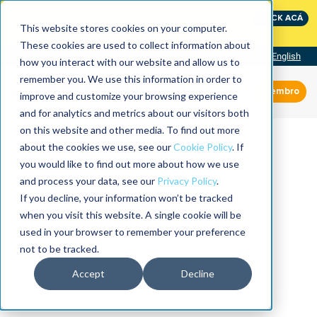
International Maintenance Conference:
CLICK ACÁ
The Speed of Reliability
This website stores cookies on your computer.
These cookies are used to collect information about
Visit our site
English
how you interact with our website and allow us to
remember you. We use this information in order to
Miembro
improve and customize your browsing experience
and for analytics and metrics about our visitors both
on this website and other media. To find out more
about the cookies we use, see our
Cookie Policy
. If
you would like to find out more about how we use
and process your data, see our
Privacy Policy
.
If you decline, your information won’t be tracked
when you visit this website. A single cookie will be
used in your browser to remember your preference
not to be tracked.
Accept
Decline