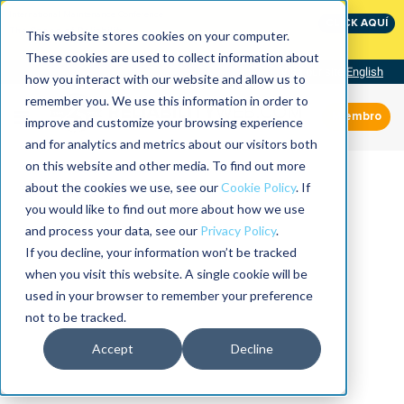
International Maintenance Conference:
CLICK AQUÍ
The Speed of Reliability
This website stores cookies on your computer.
These cookies are used to collect information about
Visit our site
English
how you interact with our website and allow us to
remember you. We use this information in order to
Miembro
improve and customize your browsing experience
and for analytics and metrics about our visitors both
on this website and other media. To find out more
about the cookies we use, see our
Cookie Policy
. If
you would like to find out more about how we use
and process your data, see our
Privacy Policy
.
If you decline, your information won’t be tracked
when you visit this website. A single cookie will be
used in your browser to remember your preference
not to be tracked.
Accept
Decline