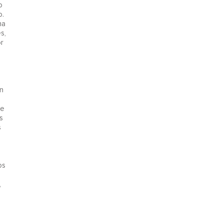
o
o.
na
s,
r
n
ue
s
s
os
,