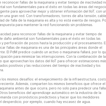
econocer fallas de la maquinaria y evitar tiempo de inactividad n
ntal son fundamentales para el éxito en todas las áreas del negoci
igente para aprovechar mejor y obtener información del IIoT, con u
n una gran red. Con transformadores, torres de alta tensión, cable
ad de falla de la maquinaria es alta y no está exenta de riesgos. Po
 respuesta para mantener la red funcionando sin problemas.
apacidad para reconocer fallas de la maquinaria y evitar tiempo de
ble daño ambiental son fundamentales para el éxito en todas las
n y perforación de pozos hasta la producción y el procesamiento. E
car fallas de maquinaria es una de las principales áreas donde el
. El PdM predice cuándo un activo o maquinaria fallará, por lo q
ipación para minimizar las interrupciones. Con la combinación de la
o que aprovechan los datos del IIoT para ofrecer estimaciones má
tados positivos y las reducciones del tiempo de inactividad y los
na.
los mismos desafíos: el envejecimiento de la infraestructura, cost
creciente. Además, comparten los mismos beneficios que ofrece el
maquinaria antes de que ocurra, pero no solo para predecir una falla
 Otros beneficios del aprendizaje automático en la industria de la
 demanda con pronósticos predictivos y hacer que los medidores
 el desperdicio, por ejemplo, cuando hay escasez de agua.