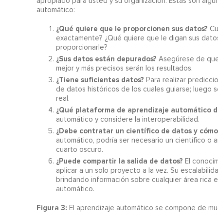
apropiado para usted y su organización. Estas son algu
automático:
¿Qué quiere que le proporcionen sus datos?
Cu
exactamente? ¿Qué quiere que le digan sus dato
proporcionarle?
¿Sus datos están depurados?
Asegúrese de que 
mejor y más precisos serán los resultados.
¿Tiene suficientes datos?
Para realizar predicci
de datos históricos de los cuales guiarse; luego 
real.
¿Qué plataforma de aprendizaje automático d
automático y considere la interoperabilidad.
¿Debe contratar un científico de datos y cómo
automático, podría ser necesario un científico o
cuarto oscuro.
¿Puede compartir la salida de datos?
El conoci
aplicar a un solo proyecto a la vez. Su escalabil
brindando información sobre cualquier área rica e
automático.
Figura 3:
El aprendizaje automático se compone de muc