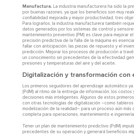
Manufactura.
La industria manufacturera ha sido la pr
por buenas razones, ya que los beneficios son muy reale
confiabilidad mejorada y mayor productividad, tres objet
Para lograrlos, la industria manufacturera también requie
datos generados por los sistemas de control y sensores
mantenimiento preventivo (PM) es clave para mejorar el 
precisión predictiva de la falla de la máquina es esenc
fallar con anticipación, las piezas de repuesto y el inv
predicción. Mejorar los procesos de producción a trav
un conocimiento sin precedentes de la efectividad gene
presiones y temperaturas del aire y del aceite.
Digitalización y transformación con 
Los primeros seguidores del aprendizaje automático ya
(PdM) al ritmo de la entrega de información, los costos 
decisiones más inteligentes. Algunos de estos primero
con otras tecnologías de digitalización –como tableros d
modelización de la realidad– para un proceso aún más c
completa para operaciones, mantenimiento e ingeniería
Tener un plan de mantenimiento predictivo (PdM) impuls
precedentes de su operación y generará beneficios imp