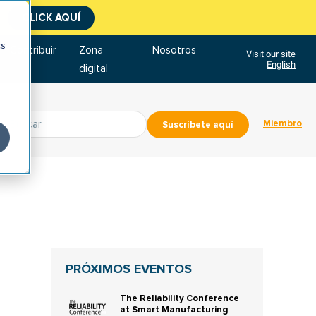
CLICK AQUÍ
cs
Contribuir
Zona
Nosotros
Visit our site
English
digital
Miembro
Suscríbete aquí
PRÓXIMOS EVENTOS
The Reliability Conference
at Smart Manufacturing