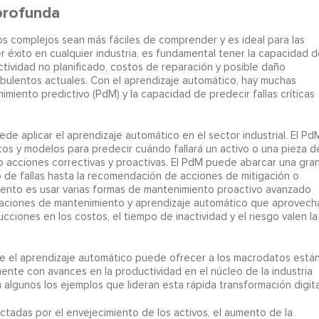
profunda
s complejos sean más fáciles de comprender y es ideal para las
r éxito en cualquier industria, es fundamental tener la capacidad d
actividad no planificado, costos de reparación y posible daño
rbulentos actuales. Con el aprendizaje automático, hay muchas
miento predictivo (PdM) y la capacidad de predecir fallas críticas
e aplicar el aprendizaje automático en el sector industrial. El Pd
atos y modelos para predecir cuándo fallará un activo o una pieza d
po acciones correctivas y proactivas. El PdM puede abarcar una gra
o de fallas hasta la recomendación de acciones de mitigación o
iento es usar varias formas de mantenimiento proactivo avanzado
icaciones de mantenimiento y aprendizaje automático que aprovech
ucciones en los costos, el tiempo de inactividad y el riesgo valen la
ue el aprendizaje automático puede ofrecer a los macrodatos está
ente con avances en la productividad en el núcleo de la industria
 algunos los ejemplos que lideran esta rápida transformación digita
ctadas por el envejecimiento de los activos, el aumento de la