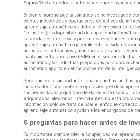
Figura 2:
El aprendizaje automático puede ayudar a que 
Si bien el aprendizaje automático se ha investigado duran
plantas industriales y operaciones de activos de infraes
aprendizaje automático se debe a: el crecimiento de los 
Cosas (IIoT); la disponibilidad de capacidad informátic
capacidades predictiva y prescriptiva superiores para ge
aprendizaje automático generalmente ha sido relacionad
automóviles autónomos y monitoreo de fraude, respecti
mantenimiento predictivo (PdM) en el sector industrial. 
automático y las industrias preparadas para aprovechar 
automático aporta en el mejoramiento de la inteligencia 
Pero primero, es importante señalar que hay muchas op
mejores decisiones sobre la operación y el desempeño d
sus necesidades y qué tipo de datos está usando. Los d
etiquetados, aleatorios, intermitentes, no estructurad
información; solo se trata de usar el enfoque correcto 
aprendizaje automático ayudan a los encargados de to
6 preguntas para hacer antes de inve
Es importante comprender la complejidad del aprendiza