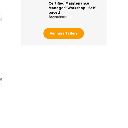
Certified Maintenance
Manager™ Workshop - Self-
paced
n
Asynchronous
l
Ver más Tallers
r
ra
os