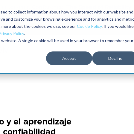
The Speed of Reliability
 Maintenance Conference:
sed to collect information about how you interact with our website and
ove and customize your browsing experience and for analytics and metri
The RELIABILITY Conference®
Talleres
Librería
ut more about the cookies we use, see our
Cookie Policy
. If you would like
2026
Privacy Policy
.
is website. A single cookie will be used in your browser to remember your
Accept
Decline
o y el aprendizaje
 confiabilidad