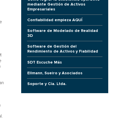
mediante Gestión de Activos
Empresariales
Confiabilidad empieza AQUÍ
e
Software de Modelado de Realidad
3D
Software de Gestión del
Rendimiento de Activos y Fiabilidad
M
e
SDT Escuche Más
n
Ellmann, Sueiro y Asociados
an
Soporte y Cía. Ltda.
n
l.