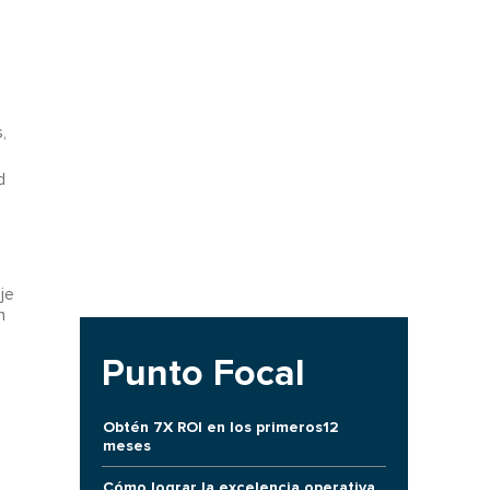
,
d
je
n
Punto Focal
Obtén 7X ROI en los primeros12
meses
Cómo lograr la excelencia operativa