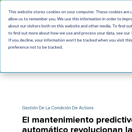
International
This website stores cookies on your computer. These cookies are u
allow us to remember you. We use this information in order to impr
MaximoWorld
International Maintenance Conference
about our visitors both on this website and other media. To find o
2026
2025
to find out more about how we use and process your data, see our
If you decline, your information won’t be tracked when you visit th
preference not to be tracked.
Gestión De La Condición De Activos
El mantenimiento predictiv
automático revolucionan la