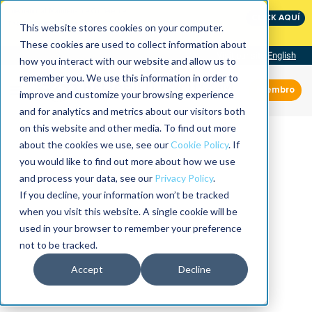
International Maintenance Conference:
CLICK AQUÍ
The Speed of Reliability
This website stores cookies on your computer.
These cookies are used to collect information about
Visit our site
English
how you interact with our website and allow us to
remember you. We use this information in order to
Miembro
improve and customize your browsing experience
and for analytics and metrics about our visitors both
on this website and other media. To find out more
about the cookies we use, see our
Cookie Policy
. If
you would like to find out more about how we use
and process your data, see our
Privacy Policy
.
If you decline, your information won’t be tracked
when you visit this website. A single cookie will be
used in your browser to remember your preference
not to be tracked.
Accept
Decline