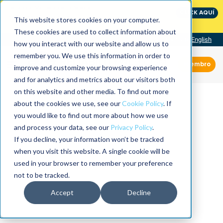
International Maintenance Conference:
CLICK AQUÍ
The Speed of Reliability
This website stores cookies on your computer.
These cookies are used to collect information about
Visit our site
English
how you interact with our website and allow us to
remember you. We use this information in order to
Miembro
improve and customize your browsing experience
and for analytics and metrics about our visitors both
on this website and other media. To find out more
about the cookies we use, see our
Cookie Policy
. If
you would like to find out more about how we use
and process your data, see our
Privacy Policy
.
If you decline, your information won’t be tracked
when you visit this website. A single cookie will be
used in your browser to remember your preference
not to be tracked.
Accept
Decline