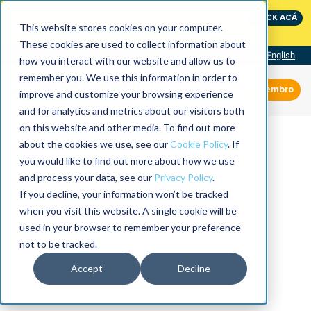
International Maintenance Conference:
CLICK ACÁ
The Speed of Reliability
This website stores cookies on your computer.
These cookies are used to collect information about
Visit our site
English
how you interact with our website and allow us to
remember you. We use this information in order to
Miembro
improve and customize your browsing experience
and for analytics and metrics about our visitors both
on this website and other media. To find out more
about the cookies we use, see our
Cookie Policy
. If
you would like to find out more about how we use
and process your data, see our
Privacy Policy
.
If you decline, your information won’t be tracked
when you visit this website. A single cookie will be
used in your browser to remember your preference
not to be tracked.
Accept
Decline