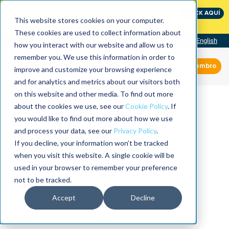
International Maintenance Conference:
CLICK AQUÍ
The Speed of Reliability
This website stores cookies on your computer.
These cookies are used to collect information about
Visit our site
English
how you interact with our website and allow us to
remember you. We use this information in order to
Miembro
improve and customize your browsing experience
and for analytics and metrics about our visitors both
on this website and other media. To find out more
about the cookies we use, see our
Cookie Policy
. If
you would like to find out more about how we use
and process your data, see our
Privacy Policy
.
If you decline, your information won’t be tracked
when you visit this website. A single cookie will be
used in your browser to remember your preference
not to be tracked.
Accept
Decline