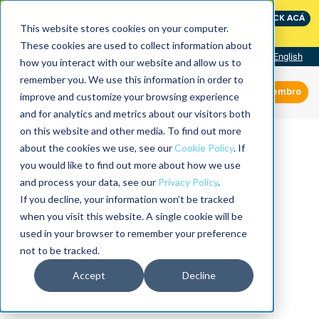
International Maintenance Conference:
CLICK ACÁ
The Speed of Reliability
This website stores cookies on your computer.
These cookies are used to collect information about
Visit our site
English
how you interact with our website and allow us to
remember you. We use this information in order to
Miembro
improve and customize your browsing experience
and for analytics and metrics about our visitors both
on this website and other media. To find out more
about the cookies we use, see our
Cookie Policy
. If
you would like to find out more about how we use
and process your data, see our
Privacy Policy
.
If you decline, your information won’t be tracked
when you visit this website. A single cookie will be
used in your browser to remember your preference
not to be tracked.
Accept
Decline