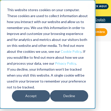
International Maintenance Conference:
CLICK AQUÍ
The Speed of Reliability
This website stores cookies on your computer.
These cookies are used to collect information about
Visit our site
English
how you interact with our website and allow us to
remember you. We use this information in order to
Miembro
improve and customize your browsing experience
and for analytics and metrics about our visitors both
on this website and other media. To find out more
about the cookies we use, see our
Cookie Policy
. If
you would like to find out more about how we use
and process your data, see our
Privacy Policy
.
If you decline, your information won’t be tracked
when you visit this website. A single cookie will be
used in your browser to remember your preference
not to be tracked.
Accept
Decline