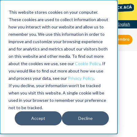
International Maintenance Conference:
CLICK ACÁ
The Speed of Reliability
This website stores cookies on your computer.
These cookies are used to collect information about
Visit our site
English
how you interact with our website and allow us to
remember you. We use this information in order to
Miembro
improve and customize your browsing experience
and for analytics and metrics about our visitors both
on this website and other media. To find out more
about the cookies we use, see our
Cookie Policy
. If
you would like to find out more about how we use
and process your data, see our
Privacy Policy
.
If you decline, your information won’t be tracked
when you visit this website. A single cookie will be
used in your browser to remember your preference
not to be tracked.
Accept
Decline