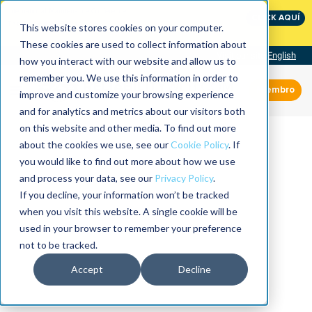
International Maintenance Conference:
CLICK AQUÍ
The Speed of Reliability
This website stores cookies on your computer.
These cookies are used to collect information about
Visit our site
English
how you interact with our website and allow us to
remember you. We use this information in order to
Miembro
improve and customize your browsing experience
and for analytics and metrics about our visitors both
on this website and other media. To find out more
about the cookies we use, see our
Cookie Policy
. If
you would like to find out more about how we use
and process your data, see our
Privacy Policy
.
If you decline, your information won’t be tracked
when you visit this website. A single cookie will be
used in your browser to remember your preference
not to be tracked.
Accept
Decline