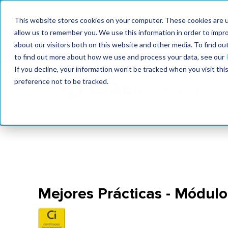
International
This website stores cookies on your computer. These cookies are u
allow us to remember you. We use this information in order to impr
MaximoWorld
International Maintenance Conference
about our visitors both on this website and other media. To find o
2026
2025
to find out more about how we use and process your data, see our
If you decline, your information won’t be tracked when you visit th
preference not to be tracked.
Mejores Prácticas - Módulo 