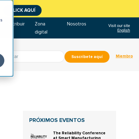
CLICK AQUÍ
cs
Contribuir
Zona
Nosotros
Visit our site
English
digital
Miembro
Suscríbete aquí
PRÓXIMOS EVENTOS
The Reliability Conference
at Smart Manufacturing