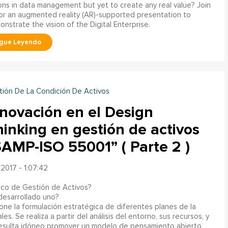
ions in data management but yet to create any real value? Join
or an augmented reality (AR)-supported presentation to
nstrate the vision of the Digital Enterprise.
tión De La Condición De Activos
nnovación en el Design
inking en gestión de activos
SAMP-ISO 55001” ( Parte 2 )
2017 - 1:07:42
ico de Gestión de Activos?
esarrollado uno?
ne la formulación estratégica de diferentes planes de la
s. Se realiza a partir del análisis del entorno, sus recursos, y
o resulta idóneo promover un modelo de pensamiento abierto