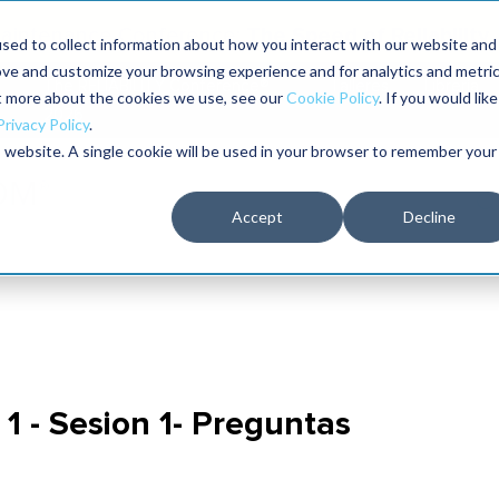
The Speed of Reliability
 Maintenance Conference:
sed to collect information about how you interact with our website and
ove and customize your browsing experience and for analytics and metri
The RELIABILITY Conference®
Talleres
Librería
ut more about the cookies we use, see our
Cookie Policy
. If you would like
2026
Privacy Policy
.
is website. A single cookie will be used in your browser to remember your
Accept
Decline
1 - Sesion 1- Preguntas