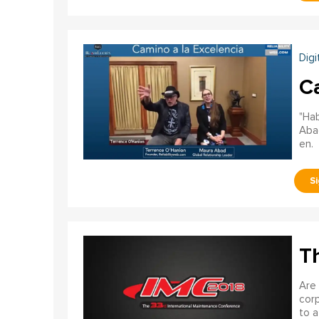
Digi
C
"Hab
Abad
en.
T
Are
corp
to a