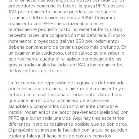
en información de los rangos los costos derivada de los
proveedores comerciales típicos, la grasa PFPE costaría
$24 por rodamiento, aunque puede asumirse que el
fabricante del rodamiento cobrará $250. Comprar el
rodamiento con PFPE suena razonable a este
relativamente pequeño costo incremental. Pero, usted
necesita hacer una comparación más detallada. El costo
incremental proyectado (tal vez $50 por rodamiento)
debería convencerlo de cavar un poco más profundo. En
un examen más cuidadoso, usted tal vez quiera saber lo
que realmente cuesta el re-aplicar periódicamente las
grasas tradicionales basadas en PAO a los rodamientos
de los motores eléctricos.
La frecuencia de reposición de la grasa es determinada
por la velocidad rotacional, diámetro del rodamiento y el
entorno en el cual funciona el rodamiento. Usted tiene
que darle una mirada a un número de escenarios
plausibles y compararlos con simplemente comprar e
instalar rodamientos de motor pre-llenados (sellados) con
PFPE que duran toda una vida. Aquí hay tres escenarios
diferentes, pero es totalmente posible que se den otros.
El propósito es mostrar la facilidad con la cual se pueden
explorar tales justificaciones de costo y como los