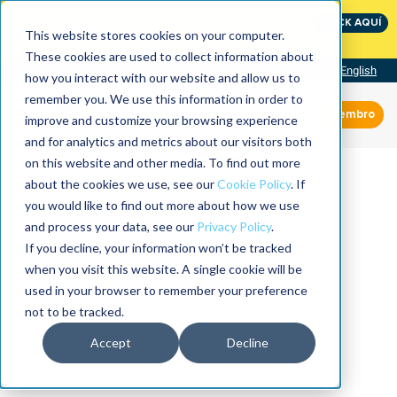
International Maintenance Conference:
CLICK AQUÍ
The Speed of Reliability
This website stores cookies on your computer.
These cookies are used to collect information about
Visit our site
English
how you interact with our website and allow us to
remember you. We use this information in order to
Miembro
improve and customize your browsing experience
and for analytics and metrics about our visitors both
on this website and other media. To find out more
about the cookies we use, see our
Cookie Policy
. If
you would like to find out more about how we use
and process your data, see our
Privacy Policy
.
If you decline, your information won’t be tracked
when you visit this website. A single cookie will be
used in your browser to remember your preference
not to be tracked.
Accept
Decline