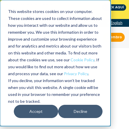
International Maintenance Conference:
CLICK AQUÍ
The Speed of Reliability
This website stores cookies on your computer.
These cookies are used to collect information about
Visit our site
English
how you interact with our website and allow us to
remember you. We use this information in order to
Miembro
improve and customize your browsing experience
and for analytics and metrics about our visitors both
on this website and other media. To find out more
about the cookies we use, see our
Cookie Policy
. If
you would like to find out more about how we use
and process your data, see our
Privacy Policy
.
If you decline, your information won’t be tracked
when you visit this website. A single cookie will be
used in your browser to remember your preference
not to be tracked.
Accept
Decline