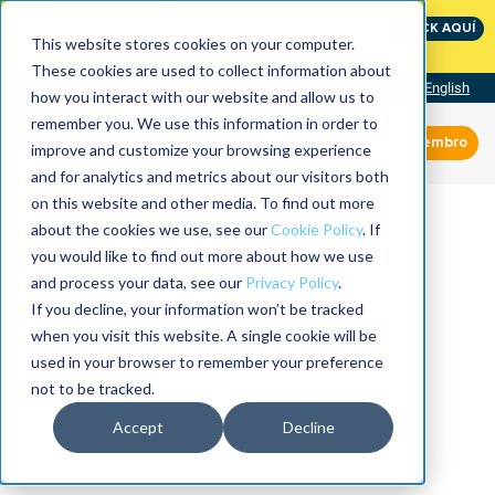
International Maintenance Conference:
CLICK AQUÍ
The Speed of Reliability
This website stores cookies on your computer.
These cookies are used to collect information about
Visit our site
English
how you interact with our website and allow us to
remember you. We use this information in order to
Miembro
improve and customize your browsing experience
and for analytics and metrics about our visitors both
on this website and other media. To find out more
about the cookies we use, see our
Cookie Policy
. If
you would like to find out more about how we use
and process your data, see our
Privacy Policy
.
If you decline, your information won’t be tracked
when you visit this website. A single cookie will be
used in your browser to remember your preference
not to be tracked.
Accept
Decline