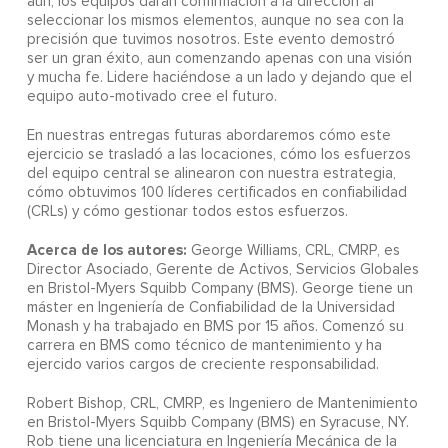
aun, los equipos darán confirmación a la dirección al
seleccionar los mismos elementos, aunque no sea con la
precisión que tuvimos nosotros. Este evento demostró
ser un gran éxito, aun comenzando apenas con una visión
y mucha fe. Lidere haciéndose a un lado y dejando que el
equipo auto-motivado cree el futuro.
En nuestras entregas futuras abordaremos cómo este
ejercicio se trasladó a las locaciones, cómo los esfuerzos
del equipo central se alinearon con nuestra estrategia,
cómo obtuvimos 100 líderes certificados en confiabilidad
(CRLs) y cómo gestionar todos estos esfuerzos.
Acerca de los autores:
George Williams, CRL, CMRP, es
Director Asociado, Gerente de Activos, Servicios Globales
en Bristol-Myers Squibb Company (BMS). George tiene un
máster en Ingeniería de Confiabilidad de la Universidad
Monash y ha trabajado en BMS por 15 años. Comenzó su
carrera en BMS como técnico de mantenimiento y ha
ejercido varios cargos de creciente responsabilidad.
Robert Bishop, CRL, CMRP, es Ingeniero de Mantenimiento
en Bristol-Myers Squibb Company (BMS) en Syracuse, NY.
Rob tiene una licenciatura en Ingeniería Mecánica de la