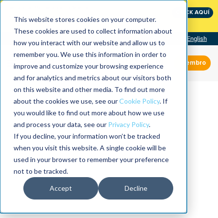
International Maintenance Conference:
CLICK AQUÍ
The Speed of Reliability
This website stores cookies on your computer.
These cookies are used to collect information about
Visit our site
English
how you interact with our website and allow us to
remember you. We use this information in order to
Miembro
improve and customize your browsing experience
and for analytics and metrics about our visitors both
on this website and other media. To find out more
about the cookies we use, see our
Cookie Policy
. If
you would like to find out more about how we use
and process your data, see our
Privacy Policy
.
If you decline, your information won’t be tracked
when you visit this website. A single cookie will be
used in your browser to remember your preference
not to be tracked.
Accept
Decline